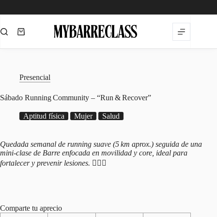
Saltar
al
contenido
Carro
de
compra
Presencial
Sábado Running Community – “Run & Recover”
Aptitud física
Mujer
Salud
Quedada semanal de running suave (5 km aprox.) seguida de una
mini‑clase de Barre enfocada en movilidad y core, ideal para
fortalecer y prevenir lesiones. 🏃‍♀️✨
Comparte tu aprecio