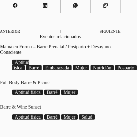
ANTERIOR
SIGUIENTE
Eventos relacionados
Mamá en Forma – Barre Prenatal / Postparto + Desayuno
Consciente
Aptitud
física
Barré
Embarazada
Mujer
Nutrición
Posparto
Full Body Barre & Picnic
Aptitud física
Barré
Mujer
Barre & Wine Sunset
Aptitud física
Barré
Mujer
Salud