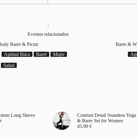
Eventos relacionados
Body Barre & Picnic
Barre & W
Aptitud física
Barré
Mujer
Apt
Salud
stom Long Sleeve
Contrast Detail Seamless Yoga
t
& Barre Set for Women
45,90
€