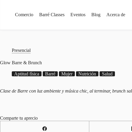
Saltar
al
contenido
Comercio
Barré Classes
Eventos
Blog
Acerca de
Presencial
Glow Barre & Brunch
Aptitud física
Barré
Mujer
Nutrición
Salud
Clase de Barre con luz ambiente y música chic, al terminar, brunch sa
Comparte tu aprecio