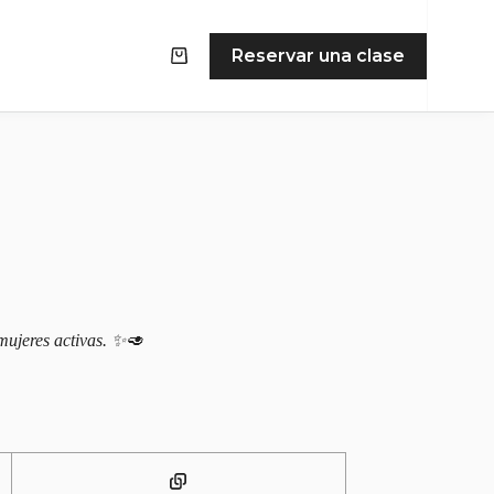
Reservar una clase
Carro
de
compra
 mujeres activas. ✨🥑