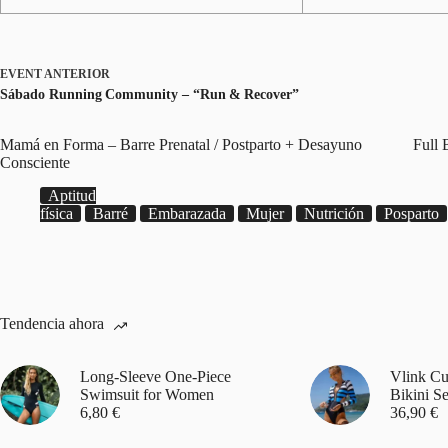
EVENT
ANTERIOR
Sábado Running Community – “Run & Recover”
Mamá en Forma – Barre Prenatal / Postparto + Desayuno
Full 
Consciente
Aptitud
física
Barré
Embarazada
Mujer
Nutrición
Posparto
Tendencia ahora
Long-Sleeve One-Piece
Vlink Cu
Swimsuit for Women
Bikini Se
6,80
€
36,90
€