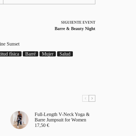
SIGUIENTE
EVENT
Barre & Beauty Night
ine Sunset
itud física
Barré
Mujer
Salud
Full-Length V-Neck Yoga &
Barre Jumpsuit for Women
17,50
€