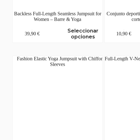
Backless Full-Length Seamless Jumpsuit for
Conjunto deporti
Women – Barre & Yoga
cort
Este
Este
Seleccionar
39,90
€
10,90
€
producto
producto
opciones
tiene
tiene
múltiples
múltiples
variantes.
variantes.
Las
Las
opciones
opciones
se
se
pueden
pueden
elegir
elegir
en
en
la
la
página
página
de
de
producto
producto