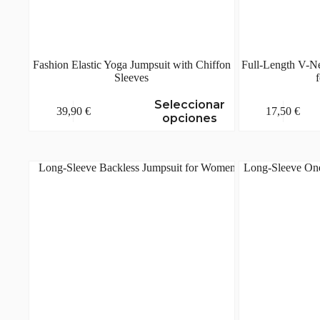
Fashion Elastic Yoga Jumpsuit with Chiffon
Full-Length V-N
Sleeves
Este
Este
Seleccionar
39,90
€
17,50
€
producto
producto
opciones
tiene
tiene
múltiples
múltiples
variantes.
variantes.
Las
Las
opciones
opciones
se
se
pueden
pueden
elegir
elegir
en
en
la
la
página
página
de
de
producto
producto