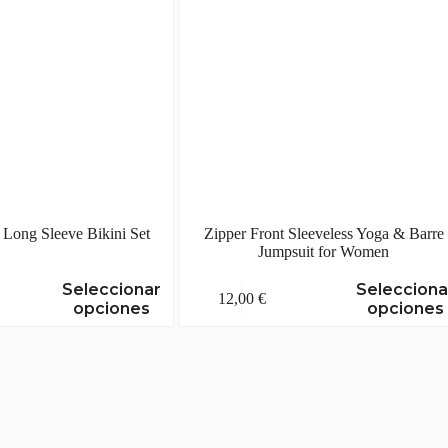
página
de
producto
Long Sleeve Bikini Set
Zipper Front Sleeveless Yoga & Barre
Jumpsuit for Women
Este
Seleccionar
Selecciona
12,00
€
producto
opciones
opciones
tiene
múltiples
variantes.
Las
opciones
se
pueden
elegir