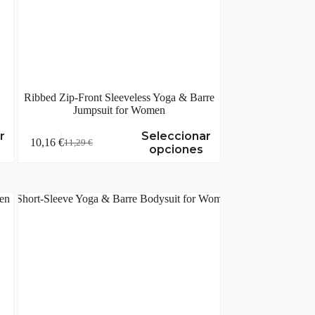
Ribbed Zip-Front Sleeveless Yoga & Barre
Jumpsuit for Women
Este
r
Seleccionar
10,16
€
11,29
€
producto
El
El
opciones
tiene
precio
precio
múltiples
original
actual
variantes.
era:
es:
Las
11,29 €.
10,16 €.
opciones
se
pueden
elegir
en
la
página
de
producto