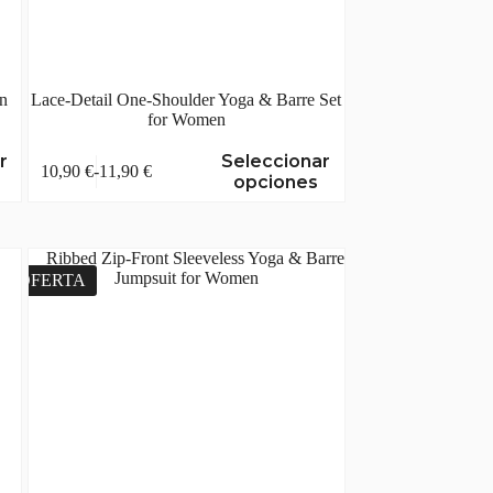
en
Lace-Detail One-Shoulder Yoga & Barre Set
for Women
Este
r
Seleccionar
10,90
€
-
11,90
€
producto
Rango
opciones
tiene
de
múltiples
precios:
variantes.
desde
Las
10,90 €
opciones
hasta
OFERTA
se
11,90 €
pueden
elegir
en
la
página
de
producto