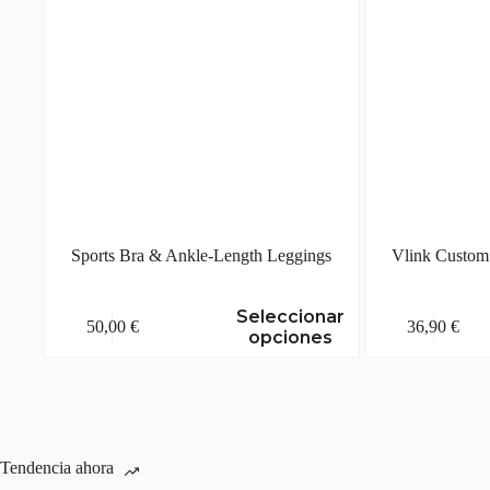
página
página
de
de
producto
producto
Sports Bra & Ankle-Length Leggings
Vlink Custom 
Este
Este
Seleccionar
50,00
€
36,90
€
producto
producto
opciones
tiene
tiene
múltiples
múltiples
variantes.
variantes.
Las
Las
opciones
opciones
se
se
Tendencia ahora
pueden
pueden
elegir
elegir