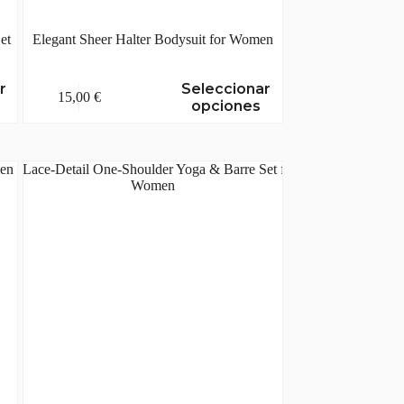
et
Elegant Sheer Halter Bodysuit for Women
Este
r
Seleccionar
15,00
€
producto
opciones
tiene
múltiples
variantes.
Las
opciones
se
pueden
elegir
en
la
página
de
producto