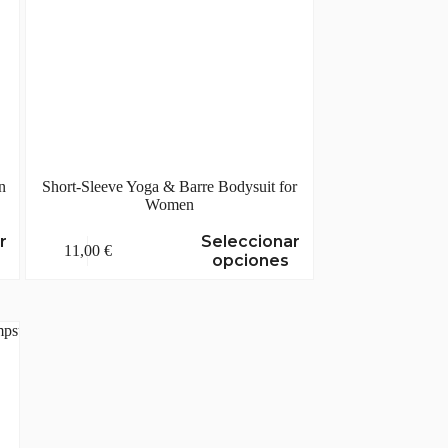
n
Short-Sleeve Yoga & Barre Bodysuit for
Women
Este
r
Seleccionar
11,00
€
producto
opciones
tiene
múltiples
variantes.
Las
opciones
se
pueden
elegir
en
la