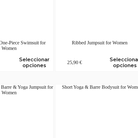
One-Piece Swimsuit for
Ribbed Jumpsuit for Women
Women
Este
Seleccionar
Selecciona
25,90
€
producto
opciones
opciones
tiene
múltiples
variantes.
Las
opciones
se
pueden
elegir
en
la
página
de
producto