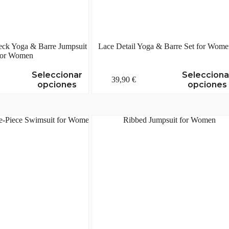
eck Yoga & Barre Jumpsuit
Lace Detail Yoga & Barre Set for Wom
for Women
Este
Seleccionar
Selecciona
39,90
€
producto
opciones
opciones
tiene
múltiples
variantes.
Las
opciones
se
pueden
elegir
en
la
página
de
producto