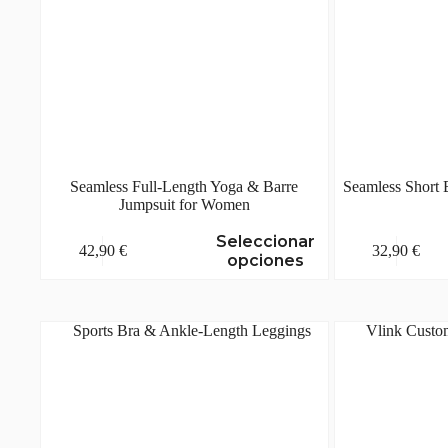
Seamless Full-Length Yoga & Barre
Seamless Short 
Jumpsuit for Women
Este
Este
Seleccionar
42,90
€
32,90
€
producto
producto
opciones
tiene
tiene
múltiples
múltiples
variantes.
variantes.
Las
Las
opciones
opciones
se
se
pueden
pueden
elegir
elegir
en
en
la
la