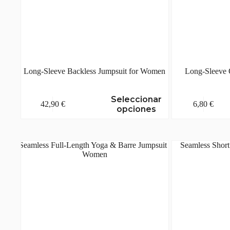
Long-Sleeve Backless Jumpsuit for Women
Long-Sleeve 
Este
Este
Seleccionar
42,90
€
6,80
€
producto
producto
opciones
tiene
tiene
múltiples
múltiples
variantes.
variantes.
Las
Las
opciones
opciones
se
se
pueden
pueden
elegir
elegir
en
en
la
la
página
página
de
de
producto
producto