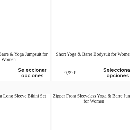
Barre & Yoga Jumpsuit for
Short Yoga & Barre Bodysuit for Wome
Women
Este
Seleccionar
Selecciona
9,99
€
producto
opciones
opciones
tiene
múltiples
variantes.
Las
opciones
se
pueden
elegir
en
la