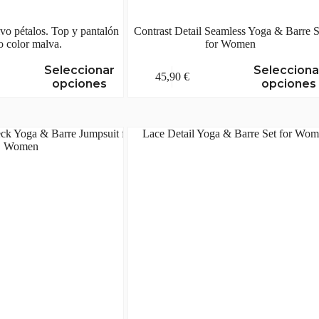
vo pétalos. Top y pantalón
Contrast Detail Seamless Yoga & Barre S
o color malva.
for Women
Este
Seleccionar
Selecciona
45,90
€
producto
opciones
opciones
tiene
múltiples
variantes.
Las
opciones
se
pueden
elegir
en
la
página
de
producto