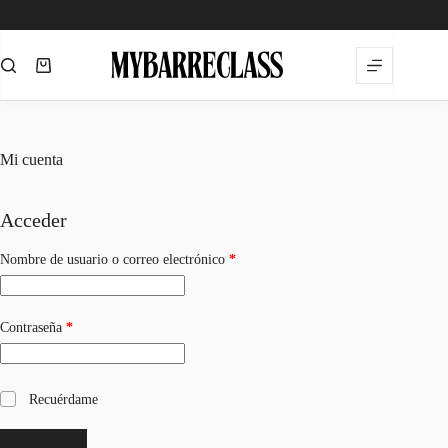
Saltar
al
contenido
Carro
de
compra
Mi cuenta
Acceder
Obligatorio
Nombre de usuario o correo electrónico
*
Obligatorio
Contraseña
*
Recuérdame