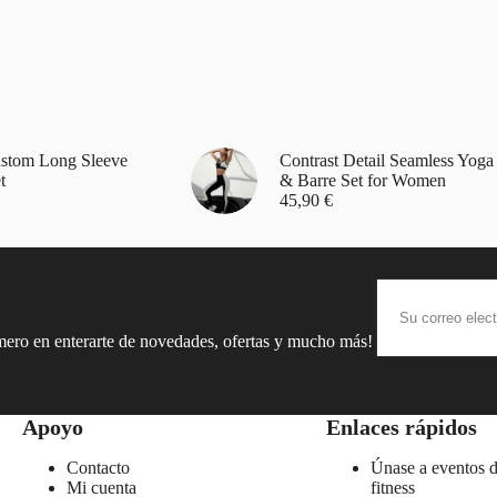
stom Long Sleeve
Contrast Detail Seamless Yoga
t
& Barre Set for Women
45,90
€
imero en enterarte de novedades, ofertas y mucho más!
Apoyo
Enlaces rápidos
Contacto
Únase a eventos 
Mi cuenta
fitness