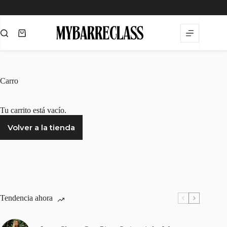
Saltar
al
contenido
Carro
de
compra
Carro
Tu carrito está vacío.
Volver a la tienda
Tendencia ahora