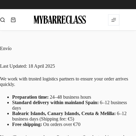
Saltar
al
contenido
Carro
de
compra
Envío
Last Updated: 18 April 2025
We work with trusted logistics partners to ensure your order arrives
quickly.
Preparation time:
24–48 business hours
Standard delivery within mainland Spain:
6–12 business
days
Balearic Islands, Canary Islands, Ceuta & Melilla:
6–12
business days (Shipping fee: €5)
Free shipping:
On orders over €70