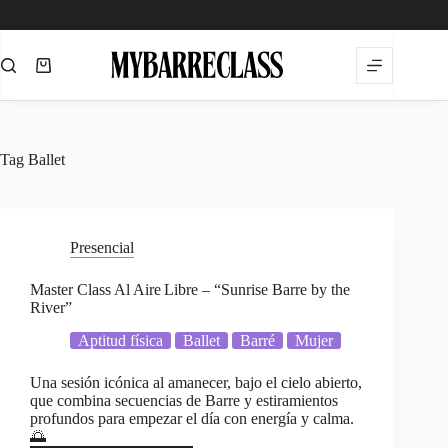
Saltar
al
contenido
Carro
de
compra
Tag
Ballet
Presencial
Master Class Al Aire Libre – “Sunrise Barre by the
River”
Aptitud física
Ballet
Barré
Mujer
Una sesión icónica al amanecer, bajo el cielo abierto,
que combina secuencias de Barre y estiramientos
profundos para empezar el día con energía y calma.
🌅