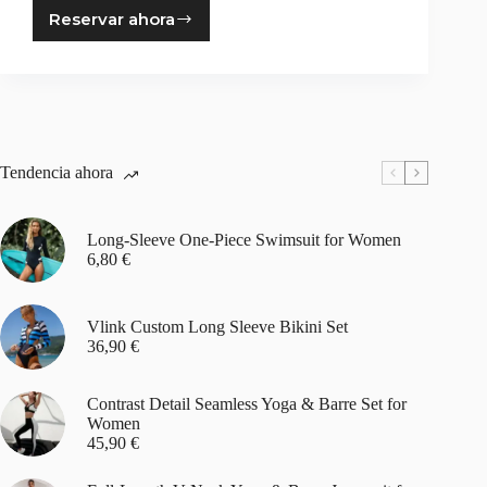
Reservar ahora
Master
Class
Al Aire Libre
–
“Sunrise
Barre
by
the
Tendencia ahora
River”
Long-Sleeve One-Piece Swimsuit for Women
6,80
€
Vlink Custom Long Sleeve Bikini Set
36,90
€
Contrast Detail Seamless Yoga & Barre Set for
Women
45,90
€